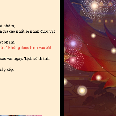
vật phẩm;
a giá cao nhất sẽ nhận được vật
vật phẩm;
iá sẽ không được tính vào bất
au vài ngày, “Lịch sử thành
sắp xếp.