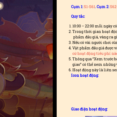
Cụm 1:
S1-S61
. Cụm 2:
S62
Quy tắc:
10:00 – 22:00 mỗi ngày c
Trong thời gian hoạt độn
phẩm đấu giá, vàng ra gi
Nếu có vài người chơi cù
Vật phẩm đấu giá được và
cứ hoạt động tiêu phí nà
Thông qua “Xem trước bán
giao” có thể xem những 
Hoạt động này là liên se
Icon hoạt động:
Giao điện hoạt động: