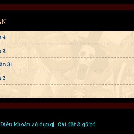
AN
n 4
n 3
Lần 31
n 2
Điều khoản sử dụng
Cài đặt & gỡ bỏ