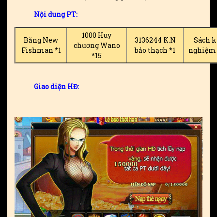
Nội dung PT:
1000 Huy
Băng New
3136244 K.N
Sách 
chương Wano
Fishman *1
bảo thạch *1
nghiệm
*15
Giao diện HĐ: