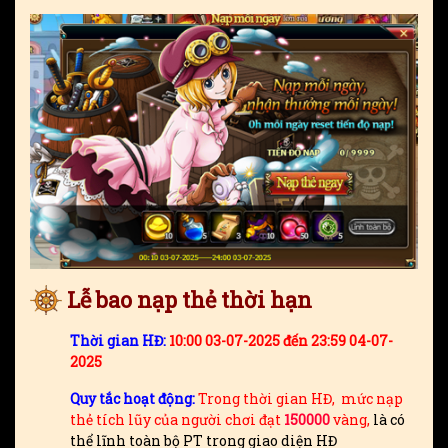
Lễ bao nạp thẻ thời hạn
Thời gian HĐ:
10:00 03-07-2025 đến 23:59 04-07-
2025
Quy tắc hoạt động:
Trong thời gian HĐ, mức nạp
thẻ tích lũy của người chơi đạt
150000
vàng,
là có
thể lĩnh toàn bộ PT trong giao diện HĐ