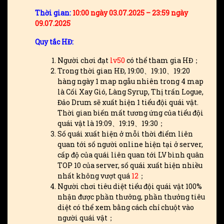
Thời gian:
10:00 ngày 03.07.2025 – 23:59 ngày
09.07.2025
Quy tắc HĐ:
Người chơi đạt
lv50
có thể tham gia HĐ；
Trong thời gian HĐ, 19:00、19:10、19:20
hàng ngày 1 map ngẫu nhiên trong 4 map
là Cối Xay Gió, Làng Syrup, Thị trấn Logue,
Đảo Drum sẽ xuất hiện 1 tiểu đội quái vật.
Thời gian biến mất tương ứng của tiểu đội
quái vật là 19:09、19:19、19:30；
Số quái xuất hiện ở mỗi thời điểm liên
quan tới số người online hiện tại ở server,
cấp độ của quái liên quan tới LV bình quân
TOP 10 của server, số quái xuất hiện nhiều
nhất không vượt quá
12
；
Người chơi tiêu diệt tiểu đội quái vật 100%
nhận được phần thưởng, phần thưởng tiêu
diệt có thể xem bằng cách chỉ chuột vào
người quái vật；