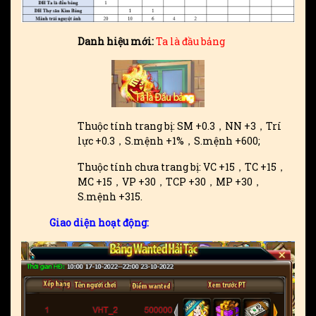
Danh hiệu mới:
Ta là đầu bảng
Thuộc tính trang bị: SM +0.3，NN +3，Trí
lực +0.3，S.mệnh +1%，S.mệnh +600;
Thuộc tính chưa trang bị: VC +15，TC +15，
MC +15，VP +30，TCP +30，MP +30，
S.mệnh +315.
Giao diện hoạt động: