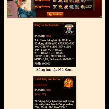
Băng hải tặc Mũ Rơm