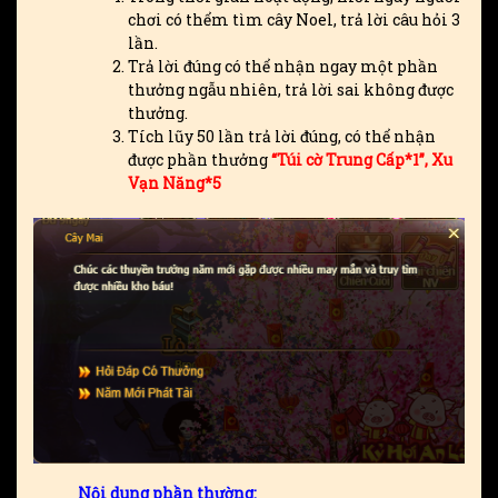
chơi có thểm tìm cây Noel, trả lời câu hỏi 3
lần.
Trả lời đúng có thể nhận ngay một phần
thưởng ngẫu nhiên, trả lời sai không được
thưởng.
Tích lũy 50 lần trả lời đúng, có thể nhận
được phần thưởng
“Túi cờ Trung Cấp*1”, Xu
Vạn Năng*5
Nội dung phần thường: