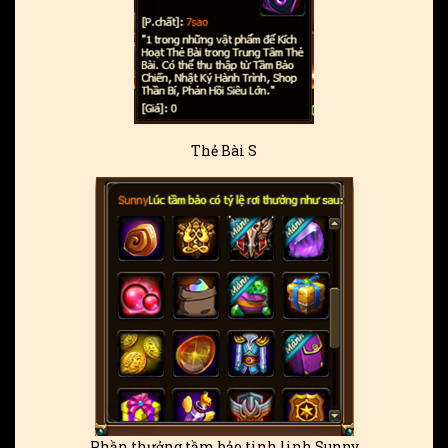
Thẻ Bài S
Phần thưởng tầm bảo tinh linh Sunny