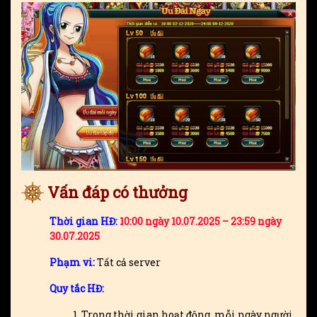
Vấn đáp có thưởng
Thời gian HĐ:
10:00 ngày 10.07.2025 – 23:59 ngày
30.07.2025
Phạm vi:
Tất cả server
Quy tắc HĐ:
Trong thời gian hoạt động, mỗi ngày người