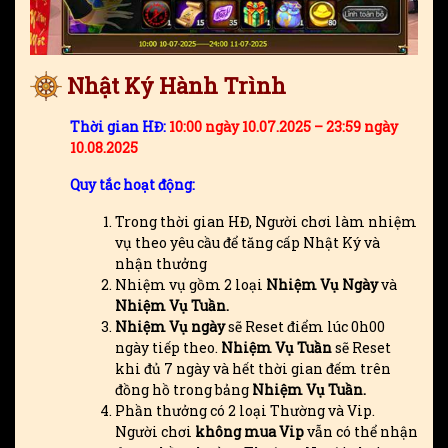
Nhật Ký Hành Trình
Thời gian HĐ:
10:00 ngày 10.07.2025 – 23:59 ngày
10.08.2025
Quy tắc hoạt động:
Trong thời gian HĐ, Người chơi làm nhiệm
vụ theo yêu cầu để tăng cấp Nhật Ký và
nhận thưởng
Nhiệm vụ gồm 2 loại
Nhiệm Vụ Ngày
và
Nhiệm Vụ Tuần.
Nhiệm Vụ ngày
sẽ Reset điểm lúc 0h00
ngày tiếp theo.
Nhiệm Vụ Tuần
sẽ Reset
khi đủ 7 ngày và hết thời gian đếm trên
đồng hồ trong bảng
Nhiệm Vụ Tuần.
Phần thưởng có 2 loại Thường và Vip.
Người chơi
không mua Vip
vẫn có thể nhận