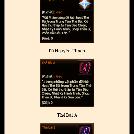
Đá Nguyên Thạch
Thẻ Bài A