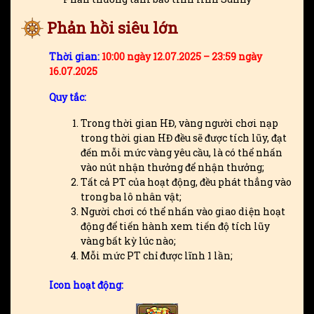
Phản hồi siêu lớn
Thời gian:
10:00 ngày 12.07.2025 – 23:59 ngày
16.07.2025
Quy tắc:
Trong thời gian HĐ, vàng người chơi nạp
trong thời gian HĐ đều sẽ được tích lũy, đạt
đến mỗi mức vàng yêu cầu, là có thể nhấn
vào nút nhận thưởng để nhận thưởng;
Tất cả PT của hoạt động, đều phát thẳng vào
trong ba lô nhân vật;
Người chơi có thể nhấn vào giao diện hoạt
động để tiến hành xem tiến độ tích lũy
vàng bất kỳ lúc nào;
Mỗi mức PT chỉ được lĩnh 1 lần;
Icon hoạt động: