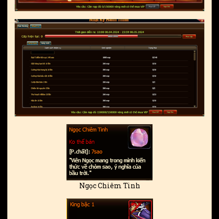
Ngọc Chiêm Tinh