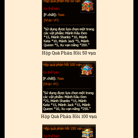
Hộp Quà Phản Hồi 50 vạn
Hộp Quà Phản Hồi 100 vạn