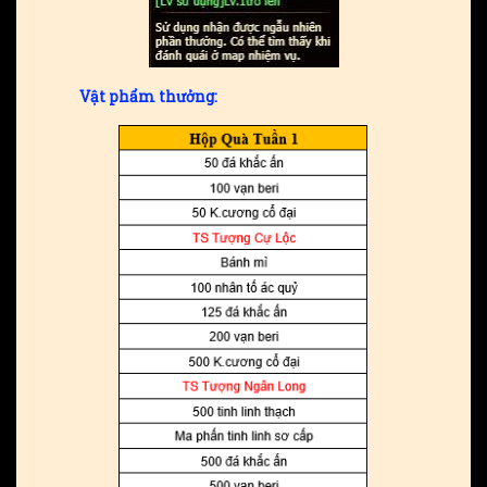
Vật phẩm thưởng: