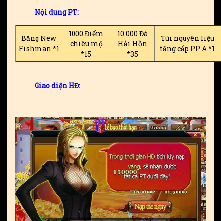
Nội dung PT:
1000 Điểm
10.000 Đá
Băng New
Túi nguyên liệu
chiêu mộ
Hải Hồn
Fishman *1
tăng cấp PP A *1
*15
*35
Giao diện HĐ: