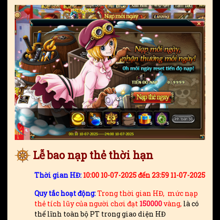
Lễ bao nạp thẻ thời hạn
Thời gian HĐ:
10:00 10-07-2025 đến 23:59 11-07-2025
Quy tắc hoạt động:
Trong thời gian HĐ, mức nạp
thẻ tích lũy của người chơi đạt
150000
vàng,
là có
thể lĩnh toàn bộ PT trong giao diện HĐ