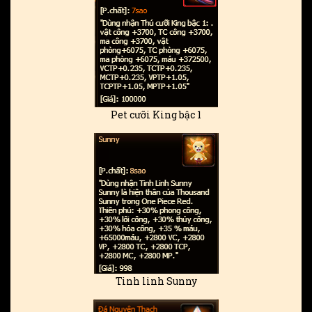
Pet cưỡi King bậc 1
Tinh linh Sunny