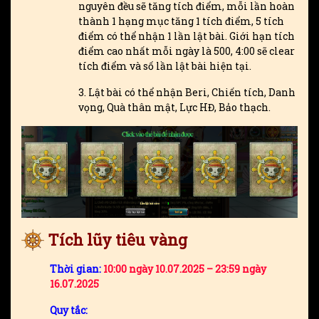
nguyên đều sẽ tăng tích điểm, mỗi lần hoàn
thành 1 hạng mục tăng 1 tích điểm, 5 tích
điểm có thể nhận 1 lần lật bài. Giới hạn tích
điểm cao nhất mỗi ngày là 500, 4:00 sẽ clear
tích điểm và số lần lật bài hiện tại.
3. Lật bài có thể nhận Beri, Chiến tích, Danh
vọng, Quà thân mật, Lực HĐ, Bảo thạch.
Tích lũy tiêu vàng
Thời gian:
10:00 ngày 10.07.2025 – 23:59 ngày
16.07.2025
Quy tắc: