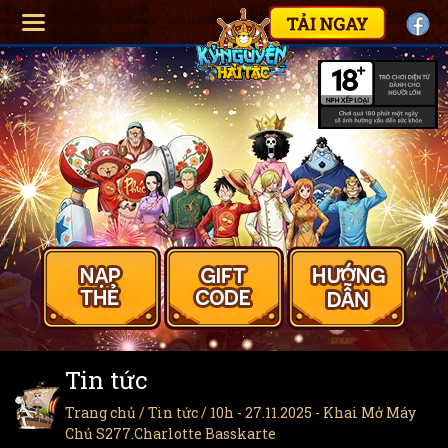
Tin tức
Trang chủ
/
Tin tức
/ 10h - 27.11.2025 - Khai Mở Máy
Chủ S277.Charlotte Basskarte