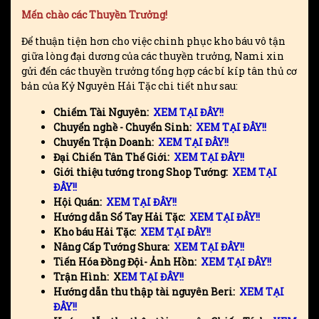
Mến chào các Thuyền Trưởng!
Để thuận tiện hơn cho việc chinh phục kho báu vô tận
giữa lòng đại dương của các thuyền trưởng, Nami xin
gửi đến các thuyền trưởng tổng hợp các bí kíp tân thủ cơ
bản của Kỷ Nguyên Hải Tặc chi tiết như sau:
Chiếm Tài Nguyên:
XEM TẠI ĐÂY!!
Chuyển nghề - Chuyển Sinh:
XEM TẠI ĐÂY!!
Chuyển Trận Doanh:
XEM TẠI ĐÂY!!
Đại Chiến Tân Thế Giới:
XEM TẠI ĐÂY!!
Giới thiệu tướng trong Shop Tướng:
XEM TẠI
ĐÂY!!
Hội Quán:
XEM TẠI ĐÂY!!
Hướng dẫn Sổ Tay Hải Tặc:
XEM TẠI ĐÂY!!
Kho báu Hải Tặc:
XEM TẠI ĐÂY!!
Nâng Cấp Tướng Shura:
XEM TẠI ĐÂY!!
Tiến Hóa Đồng Đội- Ảnh Hồn:
XEM TẠI ĐÂY!!
Trận Hình:
X
EM TẠI ĐÂY!!
Hướng dẫn thu thập tài nguyên Beri:
XEM TẠI
ĐÂY!!