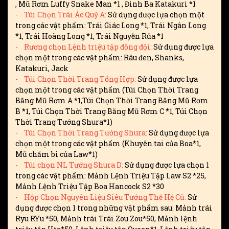
, Mũ Rơm Luffy Snake Man *1 , Đinh Ba Katakuri *1
- Túi Chọn Trái Ác Quỷ A:
Sử dụng được lựa chọn một
trong các vật phẩm: Trái Giác Long *1, Trái Ngân Long
*1, Trái Hoàng Long *1, Trái Nguyền Rủa *1
- Rương chọn Lệnh triệu tập đồng đội:
Sử dụng được lựa
chọn một trong các vật phẩm: Râu đen, Shanks,
Katakuri, Jack
- Túi Chọn Thời Trang Tổng Hợp:
Sử dụng được lựa
chọn một trong các vật phẩm (Túi Chọn Thời Trang
Băng Mũ Rơm A *1,Túi Chọn Thời Trang Băng Mũ Rơm
B *1, Túi Chọn Thời Trang Băng Mũ Rơm C *1, Túi Chọn
Thời Trang Tướng Shura*1)
- Túi Chọn Thời Trang Tướng Shura:
Sử dụng được lựa
chọn một trong các vật phẩm (Khuyên tai của Boa*1,
Mũ chấm bi của Law*1)
- Túi chọn NL Tướng Shura D:
Sử dụng được lựa chọn 1
trong các vật phẩm: Mảnh Lệnh Triệu Tập Law S2 *25,
Mảnh Lệnh Triệu Tập Boa Hancock S2 *30
- Hộp Chọn Nguyên Liệu Siêu Tướng Thế Hệ Cũ:
Sử
dụng được chọn 1 trong những vật phẩm sau. Mảnh trái
Ryu RYu *50, Mảnh trái Trái Zou Zou*50, Mảnh lệnh