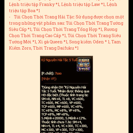
Lệnh triệu tập Franky *1, Lệnh triệu tập Law *1, Lệnh
triệu tập Boa *1
- Túi Chọn Thời Trang Hải Tặc: Sử dụng được chọn một
trong những vật phẩm sau: Túi Chọn Thời Trang Tướng
Siêu Cấp *1, Túi Chọn Thời Trang Tổng Hợp *1, Rương
Chọn Thời Trang Cao Cấp *1, Túi Chọn Thời Trang Siêu
Tướng Mới *1, Xì gà Queen *1, Song kiếm Oden * 1, Tam
Kiếm Zoro, Thời Trang Daifuku *1