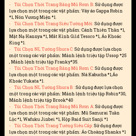
- Túi Chọn Thời Trang Băng Mũ Rơm B:
Sử dụng được
lựa chọn một trong các vật phẩm: Váy áo Gappa Robin
*1, Nón Vương Miện *1.
- Túi Chọn Thời Trang Siêu Tướng Mới:
Sử dụng được
lựa chọn một trong các vật phẩm: Cánh Thiên Thần *1,
Mặt Nạ Hannya *1, Mắt Kính Gild Tesoro *1, Áo Khoác
King *1.
- Túi Chọn NL Tướng Shura C:
Sử dụng được lựa chọn
một trong các vật phẩm: Mảnh lệnh triệu tập Ussop *25
, Mảnh lệnh triệu tập Franky*35.
- Túi Chọn Thời Trang Băng Mũ Rơm C:
Sử dụng được
lựa chọn một trong các vật phẩm: Ná Kabucha *1,Áo
Khoác Yukata *1.
- Túi Chọn NL Tướng Shura B :
Sử dụng được lựa chọn
một trong các vật phẩm: Mảnh lệnh triệu tập Robin*30,
Mảnh lệnh triệu tập Brook*40
- Túi Chọn Thời Trang Băng Mũ Rơm A:
Sử dụng được
lựa chọn một trong các vật phẩm: Mũ Samurai Tuần
Lộc *1, Wafuku Jinbei *1, Hộp Raid Suit Sanji *1
- Túi Chọn Thời Trang Tướng Siêu Cấp:
Sử dụng được
lựa chọn một trong các vật phẩm: Áo Choàng Shanks *1