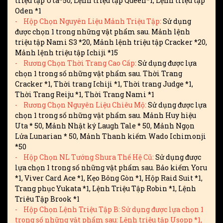
triệu tập Uta*50, Lệnh triệu tập Queen*1, Lệnh triệu tập
Oden *1
- Hộp Chọn Nguyên Liệu Mảnh Triệu Tập:
Sử dụng
được chọn 1 trong những vật phẩm sau. Mảnh lệnh
triệu tập Nami S3 *20, Mảnh lệnh triệu tập Cracker *20,
Mảnh lệnh triệu tập Ichiji *15
- Rương Chọn Thời Trang Cao Cấp:
Sử dụng được lựa
chọn 1 trong số những vật phẩm sau. Thời Trang
Cracker *1, Thời trang Ichiji *1, Thời trang Judge *1,
Thời Trang Reiju *1, Thời Trang Nami *1
- Rương Chọn Nguyên Liệu Chiêu Mộ:
Sử dụng được lựa
chọn 1 trong số những vật phẩm sau. Mảnh Huy hiệu
Uta * 50, Mảnh Nhật ký Laugh Tale * 50, Mảnh Ngọn
Lửa Lunarian * 50, Mảnh Thanh kiếm Wado Ichimonji
*50
- Hộp Chọn NL Tướng Shura Thế Hệ Cũ:
Sử dụng được
lựa chọn 1 trong số những vật phẩm sau. Bảo kiếm Yoru
*1, Viver Card Ace *1, Kẹo Bông Gòn *1, Hộp Raid Suit *1,
Trang phục Yukata *1, Lệnh Triệu Tập Robin *1, Lệnh
Triêu Tập Brook *1
- Hộp Chọn Lệnh Triệu Tập B: Sử dụng được lựa chọn 1
trong số những vật phẩm sau: Lệnh triệu tập Usopp *1,