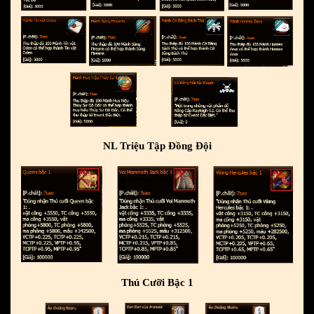
NL Triệu Tập Đồng Đội
Thú Cưỡi Bậc 1