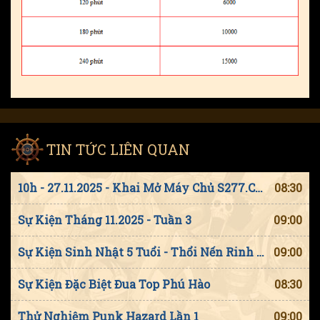
TIN TỨC LIÊN QUAN
10h - 27.11.2025 - Khai Mở Máy Chủ S277.Charlotte Basskarte
08:30
Sự Kiện Tháng 11.2025 - Tuần 3
09:00
Sự Kiện Sinh Nhật 5 Tuổi - Thổi Nến Rinh Quà
09:00
Sự Kiện Đặc Biệt Đua Top Phú Hào
08:30
Thử Nghiệm Punk Hazard Lần 1
09:00