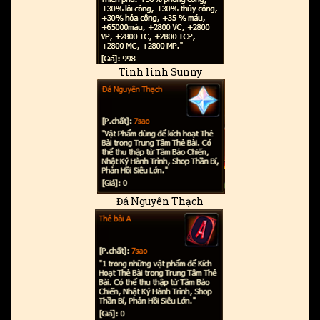
Tinh linh Sunny
Đá Nguyên Thạch