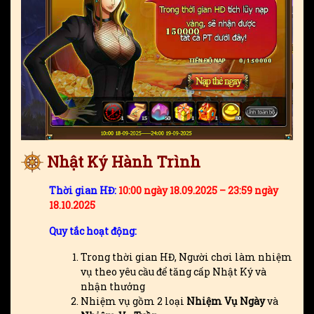
Nhật Ký Hành Trình
Thời gian HĐ:
10:00 ngày 18.09.2025 – 23:59 ngày
18.10.2025
Quy tắc hoạt động:
Trong thời gian HĐ, Người chơi làm nhiệm
vụ theo yêu cầu để tăng cấp Nhật Ký và
nhận thưởng
Nhiệm vụ gồm 2 loại
Nhiệm Vụ Ngày
và