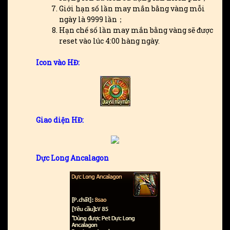
Giới hạn số lần may mắn bằng vàng mỗi
ngày là 9999 lần；
Hạn chế số lần may mắn bằng vàng sẽ được
reset vào lúc 4:00 hàng ngày.
Icon vào HĐ:
Giao diện HĐ:
Dực Long Ancalagon