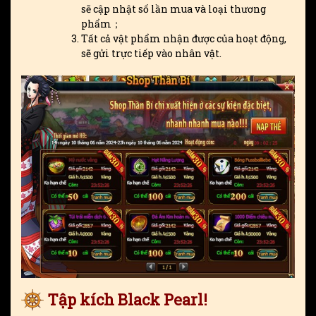
sẽ cập nhật số lần mua và loại thương
phẩm；
Tất cả vật phẩm nhận được của hoạt động,
sẽ gửi trực tiếp vào nhân vật.
Tập kích Black Pearl!