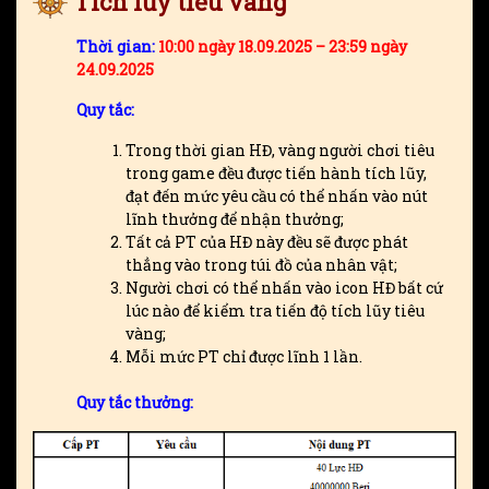
Tích lũy tiêu vàng
Thời gian:
10:00 ngày 18.09.2025 – 23:59 ngày
24.09.2025
Quy tắc:
Trong thời gian HĐ, vàng người chơi tiêu
trong game đều được tiến hành tích lũy,
đạt đến mức yêu cầu có thể nhấn vào nút
lĩnh thưởng để nhận thưởng;
Tất cả PT của HĐ này đều sẽ được phát
thẳng vào trong túi đồ của nhân vật;
Người chơi có thể nhấn vào icon HĐ bất cứ
lúc nào để kiểm tra tiến độ tích lũy tiêu
vàng;
Mỗi mức PT chỉ được lĩnh 1 lần.
Quy tắc thưởng: