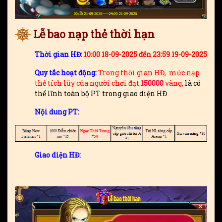
Lễ bao nạp thẻ thời hạn
Thời gian HĐ:
10:00 18-09-2025 đến 23:59 19-09-2025
Quy tắc hoạt động:
Trong thời gian HĐ, mức nạp
thẻ tích lũy của người chơi đạt
150000
vàng,
là có
thể lĩnh toàn bộ PT trong giao diện HĐ
Nội dung PT:
Giao diện HĐ: