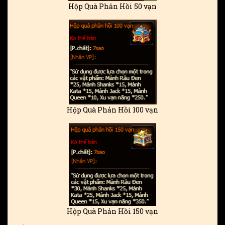
Hộp Quà Phản Hồi 50 vạn
Hộp Quà Phản Hồi 100 vạn
Hộp Quà Phản Hồi 150 vạn