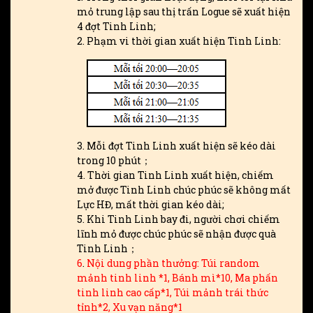
mỏ trung lập sau thị trấn Logue sẽ xuất hiện
4 đợt Tinh Linh;
2. Phạm vi thời gian xuất hiện Tinh Linh:
3. Mỗi đợt Tinh Linh xuất hiện sẽ kéo dài
trong 10 phút；
4. Thời gian Tinh Linh xuất hiện, chiếm
mở được Tinh Linh chúc phúc sẽ không mất
Lực HĐ, mất thời gian kéo dài;
5. Khi Tinh Linh bay đi, người chơi chiếm
lĩnh mỏ được chúc phúc sẽ nhận được quà
Tinh Linh；
6
.
Nội dung phần thưởng: Túi random
mảnh tinh linh *1, Bánh mì*10, Ma phấn
tinh linh cao cấp*1, Túi mảnh trái thức
tỉnh*2, Xu vạn năng*1