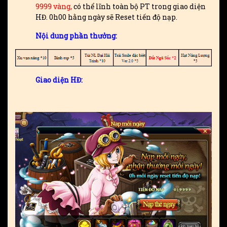
9999 vàng,
có thể lĩnh toàn bộ PT trong giao diện
HĐ. 0h00 hằng ngày sẽ Reset tiến độ nạp.
Nội dung phần thưởng:
Giao diện HĐ: