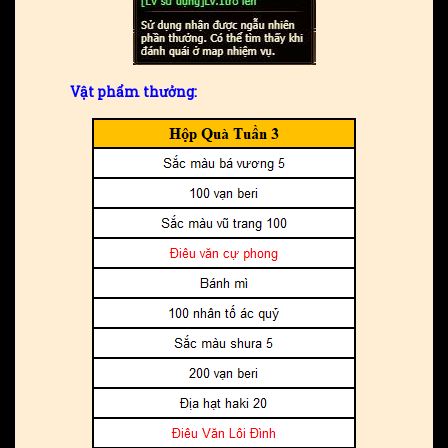
Vật phẩm thưởng: