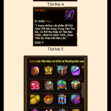
Thẻ Bài A
Thẻ bài S